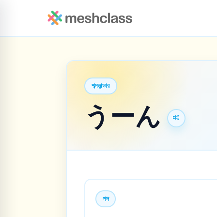
শব্দভান্ডার
うーん
পদ