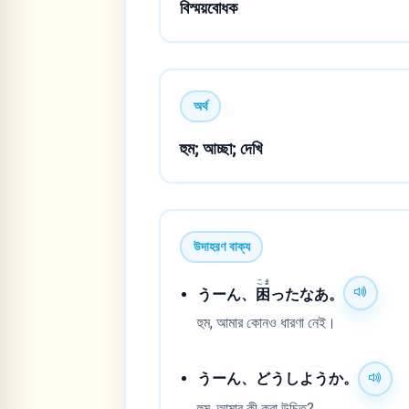
বিস্ময়বোধক
অর্থ
হুম; আচ্ছা; দেখি
উদাহরণ বাক্য
こま
うーん、
困
ったなあ。
হুম, আমার কোনও ধারণা নেই।
うーん、どうしようか。
হুম, আমার কী করা উচিত?