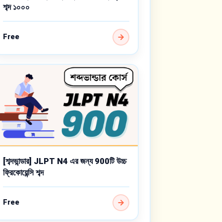
শব্দ ১০০০
Free
[শব্দভান্ডার] JLPT N4 এর জন্য 900টি উচ্চ
ফ্রিকোয়েন্সি শব্দ
Free