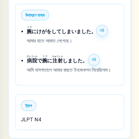
উদাহরণ বাক্য
うで
腕
にけがをしてしまいました。
আমার হাতে আঘাত লেগেছে।
びょういん
うで
ちゅうしゃ
病院
で
腕
に
注射
しました。
আমি হাসপাতালে আমার বাহুতে ইনজেকশন নিয়েছিলাম।
ট্যাগ
JLPT N4