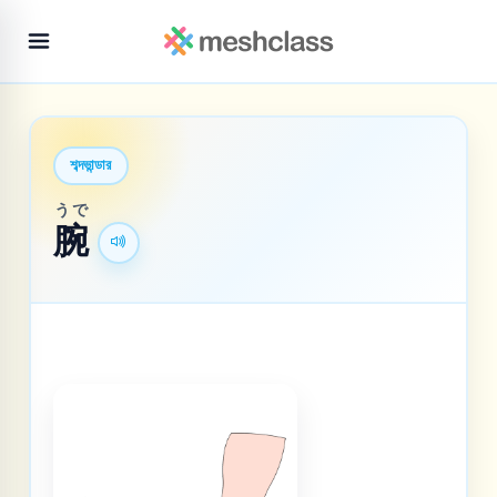
শব্দভান্ডার
うで
腕