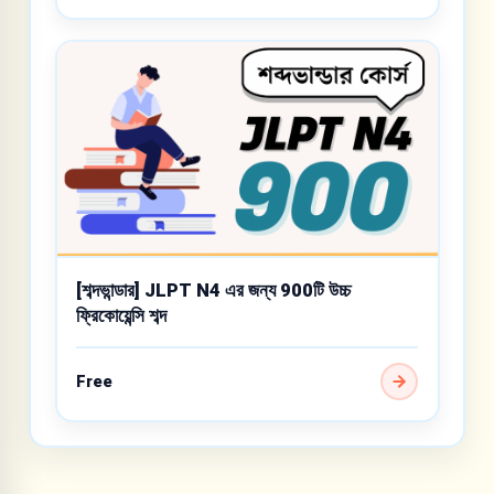
[শব্দভান্ডার] JLPT N4 এর জন্য 900টি উচ্চ
ফ্রিকোয়েন্সি শব্দ
Free