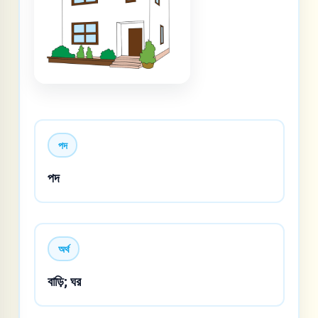
পদ
পদ
অর্থ
বাড়ি; ঘর