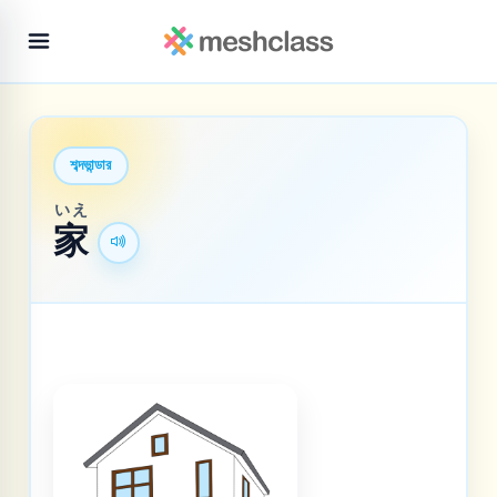
শব্দভান্ডার
いえ
家