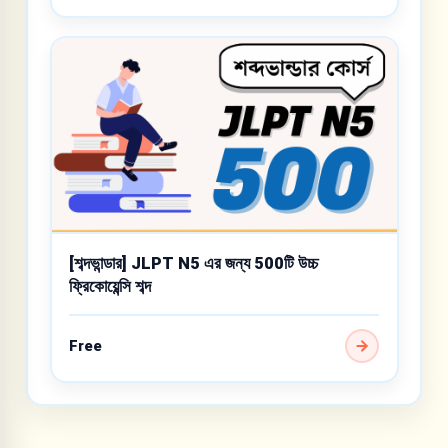
[শব্দভান্ডার] JLPT N5 এর জন্য 500টি উচ্চ
ফ্রিকোয়েন্সি শব্দ
Free