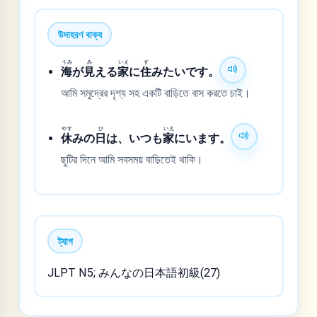
উদাহরণ বাক্য
うみ
み
いえ
す
海
が
見
える
家
に
住
みたいです。
আমি সমুদ্রের দৃশ্য সহ একটি বাড়িতে বাস করতে চাই।
やす
ひ
いえ
休
みの
日
は、いつも
家
にいます。
ছুটির দিনে আমি সবসময় বাড়িতেই থাকি।
ট্যাগ
JLPT N5; みんなの日本語初級(27)