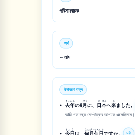
পরিমাণবাচক
অর্থ
~ মাস
উদাহরণ বাক্য
きょ
ねん
がつ
に
ほん
き
去
年
の9
月
に、
日
本
へ
来
ました
আমি গত বছর সেপ্টেম্বরে জাপানে এসেছিলাম
きょ
う
なん
がつ
なん
にち
今
日
は、
何
月
何
日
ですか。