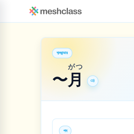
শব্দভান্ডার
がつ
〜
月
পদ