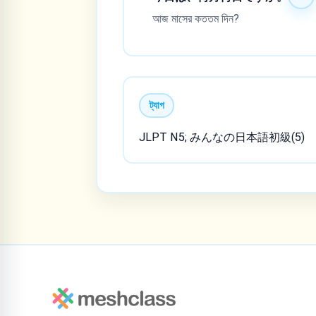
আজ মাসের কততম দিন?
ট্যাগ
JLPT N5; みんなの日本語初級(5)