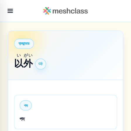
শব্দভান্ডার
い
がい
以
外
পদ
পদ