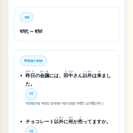
অর্থ
ছাড়া; ~ ছাড়া
উদাহরণ বাক্য
きの
う
かい
ぎ
た
なか
い
がい
き
昨
日
の
会
議
には、
田
中
さん
以
外
は
来
まし
た。
গতকালের সভায় তানাকা-সান ছাড়া সবাই এসেছিলেন।
い
がい
なに
う
チョコレート
以
外
に
何
か
売
ってますか。