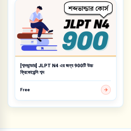
[শব্দভান্ডার] JLPT N4 এর জন্য 900টি উচ্চ
ফ্রিকোয়েন্সি শব্দ
Free