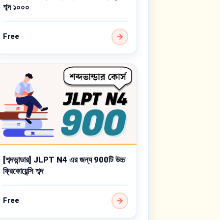
শব্দ ১০০০
Free
[শব্দভান্ডার] JLPT N4 এর জন্য 900টি উচ্চ
ফ্রিকোয়েন্সি শব্দ
Free