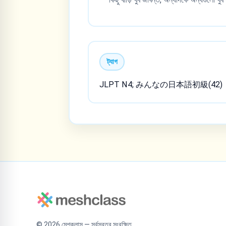
ট্যাগ
JLPT N4; みんなの日本語初級(42)
©
2026
মেশক্লাস — সর্বস্বত্ব সংরক্ষিত