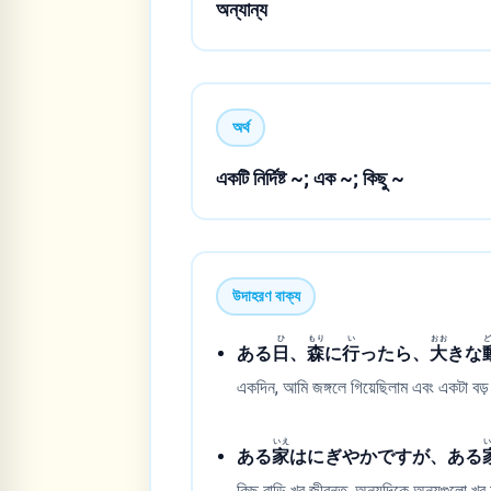
অন্যান্য
অর্থ
একটি নির্দিষ্ট ~; এক ~; কিছু ~
উদাহরণ বাক্য
ひ
もり
い
おお
ある
日
、
森
に
行
ったら、
大
きな
একদিন, আমি জঙ্গলে গিয়েছিলাম এবং একটা বড়
いえ
ある
家
はにぎやかですが、ある
কিছু বাড়ি খুব জীবন্ত, অন্যদিকে অন্যগুলো খু