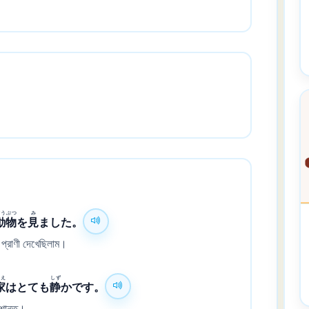
どう
ぶつ
み
動
物
を
見
ました。
 প্রাণী দেখেছিলাম।
いえ
しず
家
はとても
静
かです。
ব শান্ত।