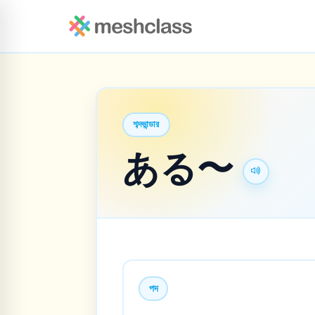
শব্দভান্ডার
ある〜
পদ