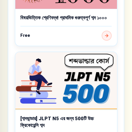
বিষয়ভিত্তিক শ্রেণিবদ্ধ! প্রাথমিক গুরুত্বপূর্ণ শব্দ ১০০০
Free
[শব্দভান্ডার] JLPT N5 এর জন্য 500টি উচ্চ
ফ্রিকোয়েন্সি শব্দ