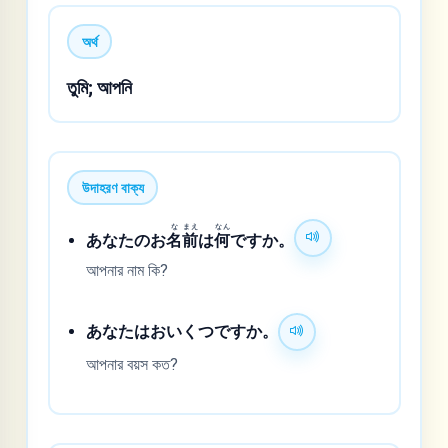
অর্থ
তুমি; আপনি
উদাহরণ বাক্য
な
まえ
なん
あなたのお
名
前
は
何
ですか。
আপনার নাম কি?
あなたはおいくつですか。
আপনার বয়স কত?