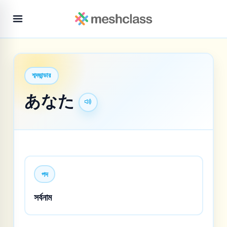
শব্দভান্ডার
あなた
পদ
সর্বনাম