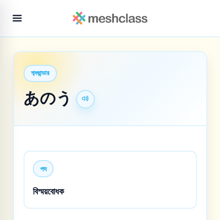
শব্দভান্ডার
あのう
পদ
বিস্ময়বোধক