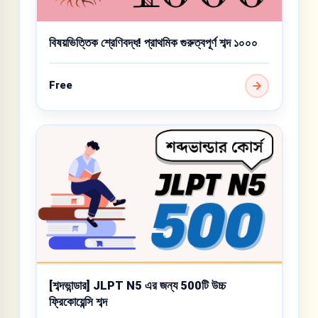
বিষয়ভিত্তিক শ্রেণিবদ্ধ! প্রাথমিক গুরুত্বপূর্ণ শব্দ ১০০০
Free
[শব্দভান্ডার] JLPT N5 এর জন্য 500টি উচ্চ
ফ্রিকোয়েন্সি শব্দ