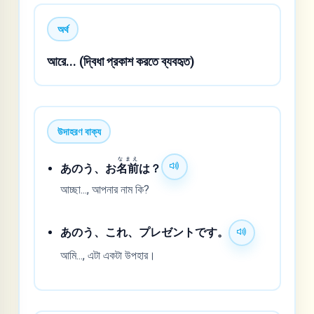
অর্থ
আরে... (দ্বিধা প্রকাশ করতে ব্যবহৃত)
উদাহরণ বাক্য
なまえ
あのう、お
名前
は？
আচ্ছা..., আপনার নাম কি?
あのう、これ、プレゼントです。
আমি..., এটা একটা উপহার।