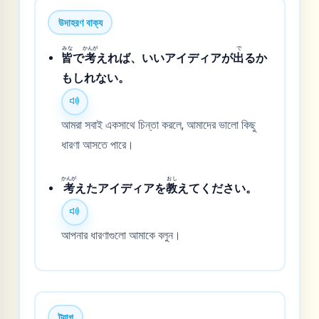
উদাহরণ বাক্য
みな
かんが
で
皆
で
考
えれば、いいアイディアが
出
るか
もしれない。
আমরা সবাই একসাথে চিন্তা করলে, আমাদের ভালো কিছু
ধারণা আসতে পারে।
かんが
おし
考
えたアイディアを
教
えてください。
আপনার ধারণাগুলো আমাকে বলুন।
ট্যাগ