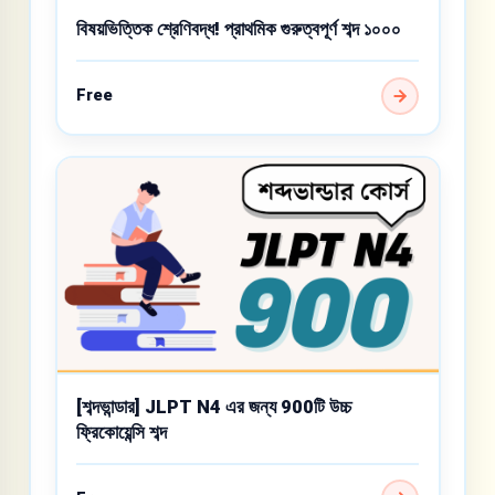
বিষয়ভিত্তিক শ্রেণিবদ্ধ! প্রাথমিক গুরুত্বপূর্ণ শব্দ ১০০০
Free
[শব্দভান্ডার] JLPT N4 এর জন্য 900টি উচ্চ
ফ্রিকোয়েন্সি শব্দ