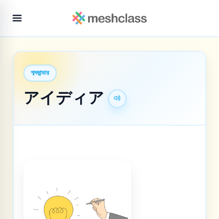
শব্দভান্ডার
アイディア