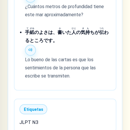
¿Cuántos metros de profundidad tiene
este mar aproximadamente?
て
がみ
か
ひと
き
も
つた
手
紙
のよさは、
書
いた
人
の
気
持
ちが
伝
わ
るところです。
Lo bueno de las cartas es que los
sentimientos de la persona que las
escribe se transmiten.
Etiquetas
JLPT N3