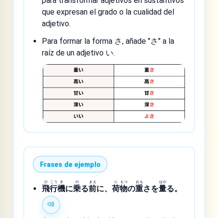
para transformar adjetivos en sustantivos
que expresan el grado o la cualidad del
adjetivo.
Para formar la forma さ, añade "さ" a la
raíz de un adjetivo い.
Frases de ejemplo
ひ
こう
き
の
まえ
に
もつ
おも
はか
飛
行
機
に
乗
る
前
に、
荷
物
の
重
さを
量
る。