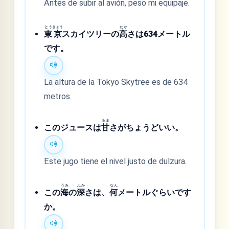
Antes de subir al avión, peso mi equipaje.
とう
きょう
たか
東
京
スカイツリーの
高
さは634メートル
です。
La altura de la Tokyo Skytree es de 634
metros.
あま
このジュースは
甘
さがちょうどいい。
Este jugo tiene el nivel justo de dulzura.
うみ
ふか
なん
この
海
の
深
さは、
何
メートルぐらいです
か。