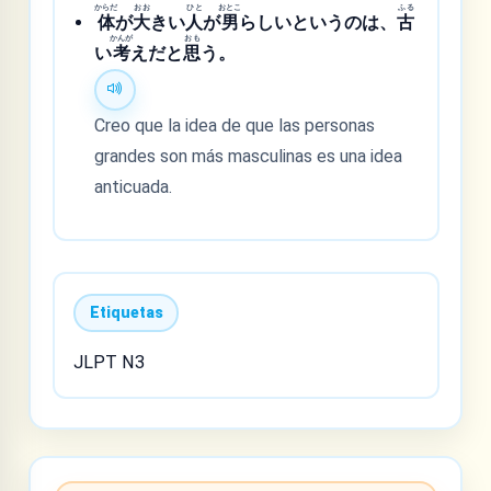
からだ
おお
ひと
おとこ
ふる
体
が
大
きい
人
が
男
らしいというのは、
古
かんが
おも
い
考
えだと
思
う。
Creo que la idea de que las personas
grandes son más masculinas es una idea
anticuada.
Etiquetas
JLPT N3