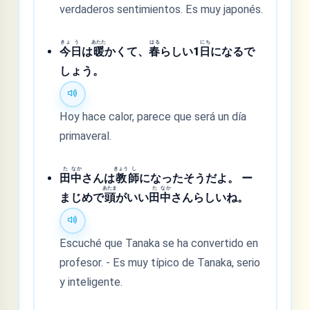
verdaderos sentimientos. Es muy japonés.
きょ
う
あたた
はる
にち
今
日
は
暖
かくて、
春
らしい1
日
になるで
しょう。
Hoy hace calor, parece que será un día
primaveral.
た
なか
きょう
し
田
中
さんは
教
師
になったそうだよ。 ー
あたま
た
なか
まじめで
頭
がいい
田
中
さんらしいね。
Escuché que Tanaka se ha convertido en
profesor. - Es muy típico de Tanaka, serio
y inteligente.