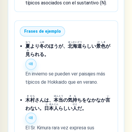
típicos asociados con el sustantivo (N).
Frases de ejemplo
なつ
ふゆ
ほっ
かい
どう
け
しき
夏
より
冬
のほうが、
北
海
道
らしい
景
色
が
み
見
られる。
En invierno se pueden ver paisajes más
típicos de Hokkaido que en verano.
き
むら
ほん
とう
き
も
い
木
村
さんは、
本
当
の
気
持
ちをなかなか
言
に
ほん
じん
ひと
わない。
日
本
人
らしい
人
だ。
El Sr. Kimura rara vez expresa sus