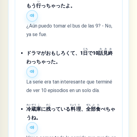
い
もう
行
っちゃったよ。
¿Aún puedo tomar el bus de las 9? - No,
ya se fue.
にち
わ
み
お
ドラマがおもしろくて、1
日
で10
話
見
終
わっちゃった。
La serie era tan interesante que terminé
de ver 10 episodios en un solo día.
れい
ぞう
こ
のこ
りょう
り
ぜん
ぶ
た
冷
蔵
庫
に
残
っている
料
理
、
全
部
食
べちゃ
うね。