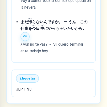
Voy a comer toda la comida que queda en
la nevera.
かえ
まだ
帰
らないんですか。 ー うん、この
し
ごと
きょ
う
じゅう
仕
事
を
今
日
中
にやっちゃいたいから。
¿Aún no te vas? － Sí, quiero terminar
este trabajo hoy.
Etiquetas
JLPT N3