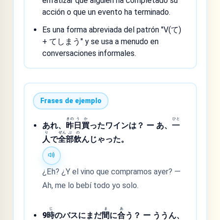
enfatizar que alguien ha completado su
acción o que un evento ha terminado.
Es una forma abreviada del patrón "V(て)
+ てしまう" y se usa a menudo en
conversaciones informales.
Frases de ejemplo
きの
う
か
ひと
あれ、
昨
日
買
ったワインは？ ー あ、
一
り
ぜん
ぶ
の
人
で
全
部
飲
んじゃった。
¿Eh? ¿Y el vino que compramos ayer? —
Ah, me lo bebí todo yo solo.
じ
ま
あ
9
時
のバスにまだ
間
に
合
う？ ー ううん、