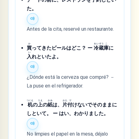
た。
Antes de la cita, reservé un restaurante.
か
れい
ぞう
こ
買
ってきたビールはどこ？ ー
冷
蔵
庫
に
い
入
れといたよ。
¿Dónde está la cerveza que compré? －
La puse en el refrigerador.
つくえ
うえ
かみ
かた
づ
机
の
上
の
紙
は、
片
付
けないでそのままに
しといて。 ー はい、わかりました。
No limpies el papel en la mesa, déjalo