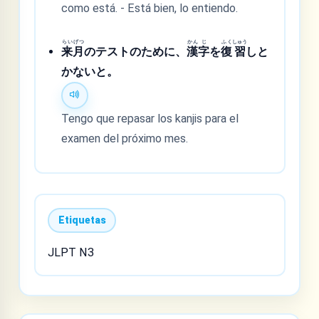
como está. - Está bien, lo entiendo.
らい
げつ
かん
じ
ふく
しゅう
来
月
のテストのために、
漢
字
を
復
習
しと
かないと。
Tengo que repasar los kanjis para el
examen del próximo mes.
Etiquetas
JLPT N3