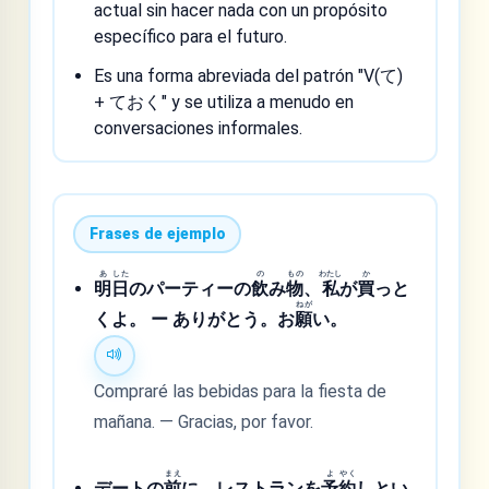
actual sin hacer nada con un propósito
específico para el futuro.
Es una forma abreviada del patrón "V(て)
+ ておく" y se utiliza a menudo en
conversaciones informales.
Frases de ejemplo
あ
した
の
もの
わたし
か
明
日
のパーティーの
飲
み
物
、
私
が
買
っと
ねが
くよ。 ー ありがとう。お
願
い。
Compraré las bebidas para la fiesta de
mañana. — Gracias, por favor.
まえ
よ
やく
デートの
前
に、レストランを
予
約
しとい