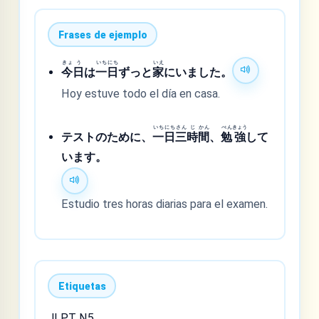
Frases de ejemplo
きょ
う
いち
にち
いえ
今
日
は
一
日
ずっと
家
にいました。
Hoy estuve todo el día en casa.
いち
にち
さん
じ
かん
べん
きょう
テストのために、
一
日
三
時
間
、
勉
強
して
います。
Estudio tres horas diarias para el examen.
Etiquetas
JLPT N5