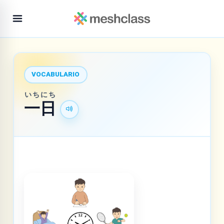
VOCABULARIO
いち
にち
一
日