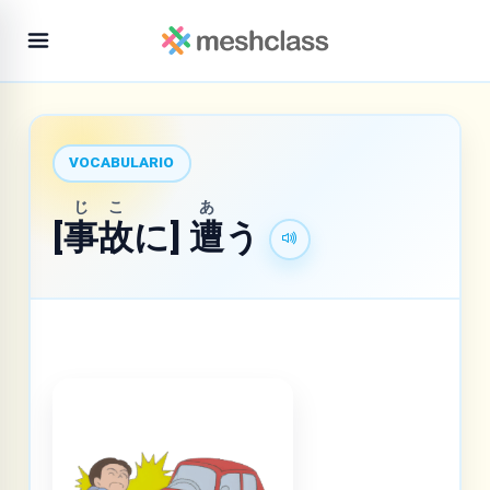
VOCABULARIO
じ
こ
あ
[
事
故
に]
遭
う