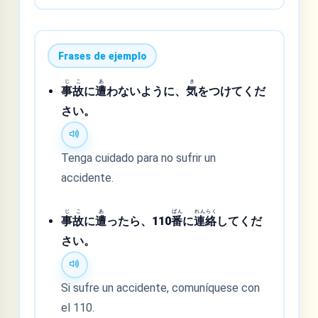
Frases de ejemplo
じ
こ
あ
き
事
故
に
遭
わないように、
気
をつけてくだ
さい。
Tenga cuidado para no sufrir un
accidente.
じ
こ
あ
ばん
れん
らく
事
故
に
遭
ったら、110
番
に
連
絡
してくだ
さい。
Si sufre un accidente, comuníquese con
el 110.