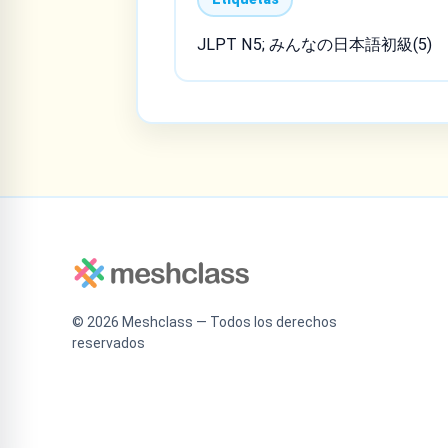
JLPT N5; みんなの日本語初級(5)
©
2026
Meshclass — Todos los derechos
reservados