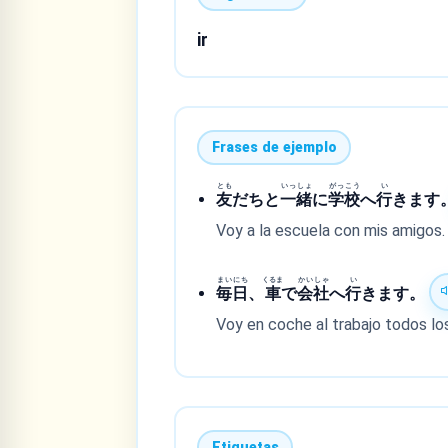
ir
Frases de ejemplo
とも
いっ
しょ
がっ
こう
い
友
だちと
一
緒
に
学
校
へ
行
きます
Voy a la escuela con mis amigos.
まい
にち
くるま
かい
しゃ
い
毎
日
、
車
で
会
社
へ
行
きます。
Voy en coche al trabajo todos los
Etiquetas