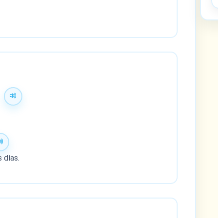
。
 días.