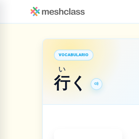
VOCABULARIO
い
行
く