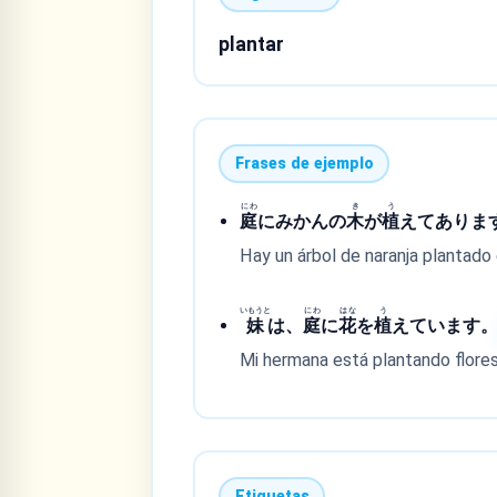
plantar
Frases de ejemplo
にわ
き
う
庭
にみかんの
木
が
植
えてありま
Hay un árbol de naranja plantado e
いもうと
にわ
はな
う
妹
は、
庭
に
花
を
植
えています
Mi hermana está plantando flores 
Etiquetas