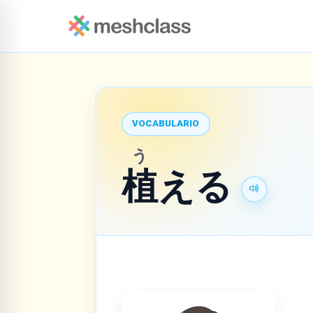
VOCABULARIO
う
植
える