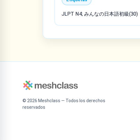
JLPT N4; みんなの日本語初級(30)
©
2026
Meshclass — Todos los derechos
reservados