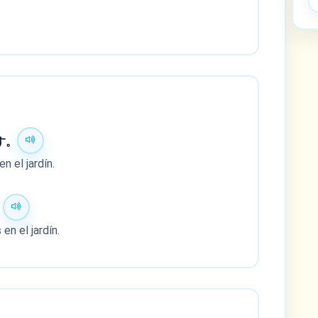
す。
n el jardín.
。
en el jardín.