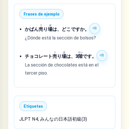
Frases de ejemplo
う
ば
かばん
売
り
場
は、どこですか。
¿Dónde está la sección de bolsos?
う
ば
かい
チョコレート
売
り
場
は、3
階
です。
La sección de chocolates está en el
tercer piso.
Etiquetas
JLPT N4; みんなの日本語初級(3)