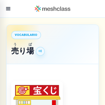
VOCABULARIO
う
ば
売
り
場