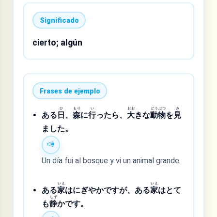
Significado
cierto; algún
Frases de ejemplo
ひ
もり
い
おお
どうぶつ
み
ある
日
、
森
に
行
ったら、
大
きな
動物
を
見
ました。
Un día fui al bosque y vi un animal grande.
いえ
いえ
ある
家
はにぎやかですが、ある
家
はとて
しず
も
静
かです。