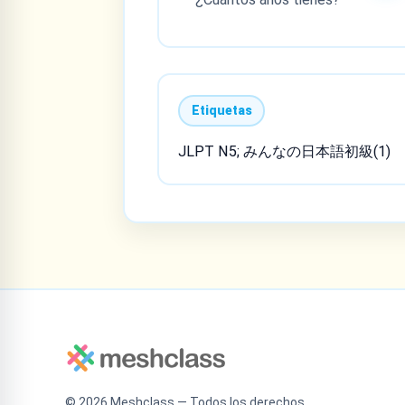
Etiquetas
JLPT N5; みんなの日本語初級(1)
©
2026
Meshclass — Todos los derechos