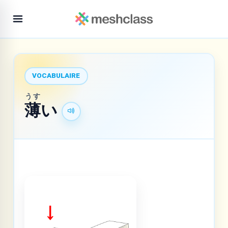
VOCABULAIRE
うす
薄
い