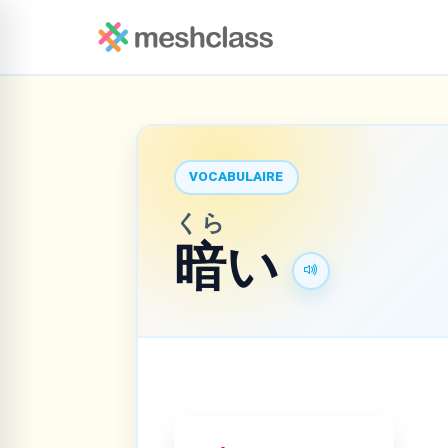
VOCABULAIRE
くら
暗
い