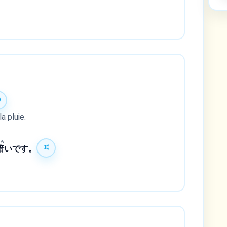
a pluie.
くら
暗
いです。