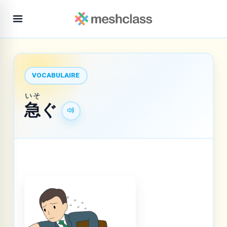
VOCABULAIRE
いそ
急
ぐ