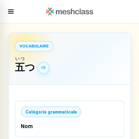
VOCABULAIRE
いつ
五
つ
Catégorie grammaticale
Nom