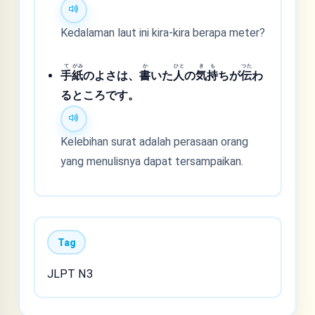
Kedalaman laut ini kira-kira berapa meter?
て
がみ
か
ひと
き
も
つた
手
紙
のよさは、
書
いた
人
の
気
持
ちが
伝
わ
るところです。
Kelebihan surat adalah perasaan orang
yang menulisnya dapat tersampaikan.
Tag
JLPT N3