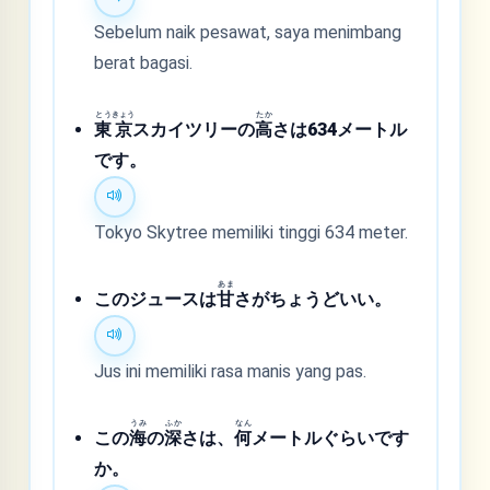
Sebelum naik pesawat, saya menimbang
berat bagasi.
とう
きょう
たか
東
京
スカイツリーの
高
さは634メートル
です。
Tokyo Skytree memiliki tinggi 634 meter.
あま
このジュースは
甘
さがちょうどいい。
Jus ini memiliki rasa manis yang pas.
うみ
ふか
なん
この
海
の
深
さは、
何
メートルぐらいです
か。