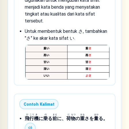
digunakan untuk mengubah kata sifat
menjadi kata benda yang menyatakan
tingkat atau kualitas dari kata sifat
tersebut.
Untuk membentuk bentuk さ, tambahkan
"さ" ke akar kata sifat い.
Contoh Kalimat
ひ
こう
き
の
まえ
に
もつ
おも
はか
飛
行
機
に
乗
る
前
に、
荷
物
の
重
さを
量
る。