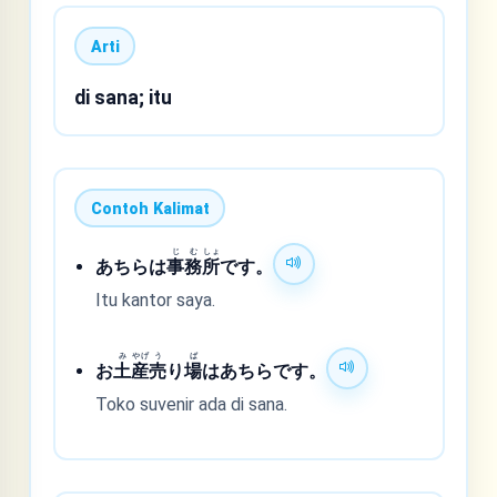
Arti
di sana; itu
Contoh Kalimat
じ
む
しょ
あちらは
事
務
所
です。
Itu kantor saya.
み
やげ
う
ば
お
土
産
売
り
場
はあちらです。
Toko suvenir ada di sana.