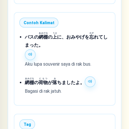
Contoh Kalimat
あみだな
うえ
わす
バスの
網棚
の
上
に、おみやげを
忘
れてし
まった。
Aku lupa souvenir saya di rak bus.
あみだな
にもつ
お
網棚
の
荷物
が
落
ちましたよ。
Bagasi di rak jatuh.
Tag