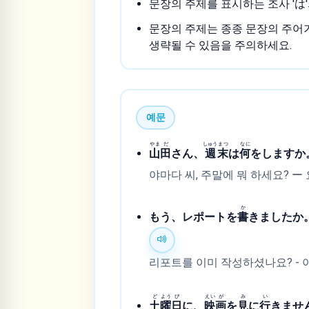
문장의 주제를 표시하는 조사 'は'
문장의 주제는 종종 문장의 주어가
생략될 수 있음을 주의하세요.
예문
やま
だ
しゅう
まつ
なに
山
田
さん、
週
末
は
何
をしますか
야마다 씨, 주말에 뭐 하세요? ー
か
もう、レポートを
書
きましたか
리포트를 이미 작성하셨나요? - 
ど
よう
び
えい
が
み
い
土
曜
日
に、
映
画
を
見
に
行
きませ