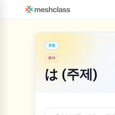
문법
조사
は (주제)