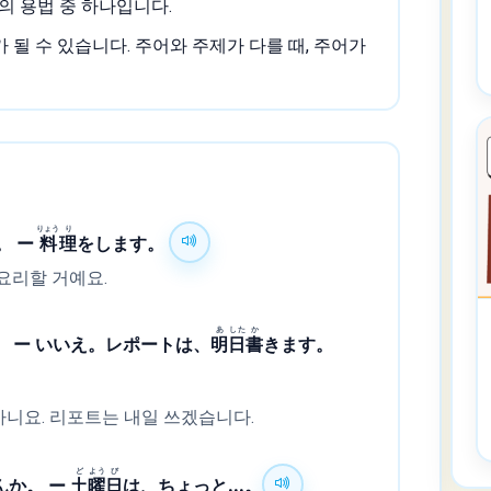
의 용법 중 하나입니다.
 될 수 있습니다. 주어와 주제가 다를 때, 주어가
りょう
り
。 ー
料
理
をします。
 요리할 거예요.
あ
した
か
。 ー いいえ。レポートは、
明
日
書
きます。
아니요. 리포트는 내일 쓰겠습니다.
ど
よう
び
んか。 ー
土
曜
日
は、ちょっと...。