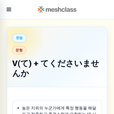
문법
문형
V(て) + てくださいませ
んか
높은 지위의 누군가에게 특정 행동을 해달