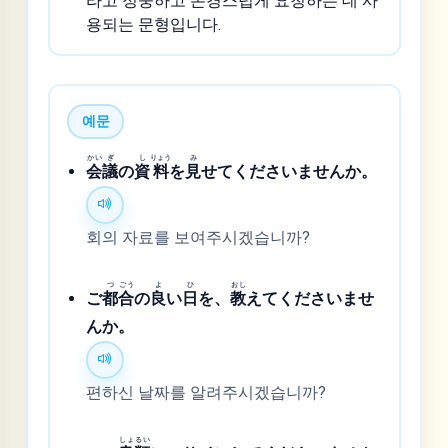
라고 정중하고 존경스럽게 요청하는 데 사
용되는 문형입니다.
예문
かい
ぎ
し
りょう
み
会
議
の
資
料
を
見
せてくださいませんか。
회의 자료를 보여주시겠습니까?
つ
ごう
よ
ひ
おし
ご
都
合
の
良
い
日
を、
教
えてくださいませ
んか。
편하신 날짜를 알려주시겠습니까?
しょ
るい