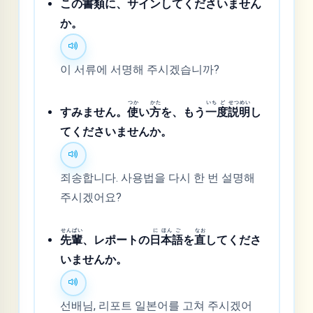
この
書
類
に、サインしてくださいません
か。
이 서류에 서명해 주시겠습니까?
つか
かた
いち
ど
せつ
めい
すみません。
使
い
方
を、もう
一
度
説
明
し
てくださいませんか。
죄송합니다. 사용법을 다시 한 번 설명해
주시겠어요?
せん
ぱい
に
ほん
ご
なお
先
輩
、レポートの
日
本
語
を
直
してくださ
いませんか。
선배님, 리포트 일본어를 고쳐 주시겠어