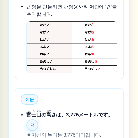
さ형을 만들려면 い형용사의 어간에 'さ'를
추가합니다.
예문
ふ
じ
さん
たか
富
士
山
の
高
さは、3,776メートルです。
후지산의 높이는 3,776미터입니다.