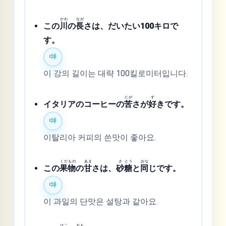
かわ
なが
この
川
の
長
さは、だいたい100キロで
す。
이 강의 길이는 대략 100킬로미터입니다.
にが
す
イタリアのコーヒーの
苦
さが
好
きです。
이탈리아 커피의 쓴맛이 좋아요.
くだ
もの
あま
さ
とう
おな
この
果
物
の
甘
さは、
砂
糖
と
同
じです。
이 과일의 단맛은 설탕과 같아요.
はこ
おも