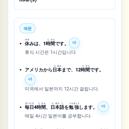
예문
やす
じ
かん
休
みは、1
時
間
です。
휴식 시간은 1시간입니다.
に
ほん
じ
かん
アメリカから
日
本
まで、12
時
間
です。
미국에서 일본까지 12시간 걸립니다.
まい
にち
じ
かん
に
ほん
ご
べん
きょう
毎
日
4
時
間
、
日
本
語
を
勉
強
します。
매일 4시간 일본어를 공부합니다.