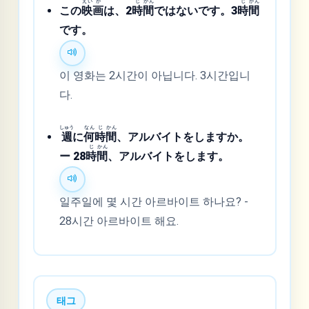
えい
が
じ
かん
じ
かん
この
映
画
は、2
時
間
ではないです。3
時
間
です。
이 영화는 2시간이 아닙니다. 3시간입니
다.
しゅう
なん
じ
かん
週
に
何
時
間
、アルバイトをしますか。
じ
かん
ー 28
時
間
、アルバイトをします。
일주일에 몇 시간 아르바이트 하나요? -
28시간 아르바이트 해요.
태그