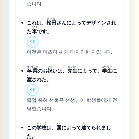
습니다.
まつ
だ
これは、
松
田
さんによってデザインされ
くるま
た
車
です。
이것은 마츠다 씨가 디자인한 차입니다.
そつ
ぎょう
いわ
せん
せい
がく
せい
卒
業
のお
祝
いは、
先
生
によって、
学
生
に
わた
渡
された。
졸업 축하 선물은 선생님이 학생들에게 전
달했습니다.
がっ
こう
くに
た
この
学
校
は、
国
によって
建
てられまし
た。