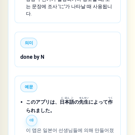
는 문장에 조사 'に'가 나타날 때 사용됩니
다.
의미
done by N
예문
に
ほん
ご
せん
せい
つく
このアプリは、
日
本
語
の
先
生
によって
作
られました。
이 앱은 일본어 선생님들에 의해 만들어졌