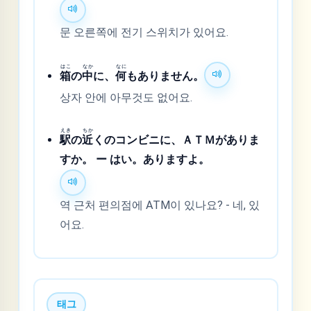
문 오른쪽에 전기 스위치가 있어요.
はこ
なか
なに
箱
の
中
に、
何
もありません。
상자 안에 아무것도 없어요.
えき
ちか
駅
の
近
くのコンビニに、ＡＴＭがありま
すか。 ー はい。ありますよ。
역 근처 편의점에 ATM이 있나요? - 네, 있
어요.
태그