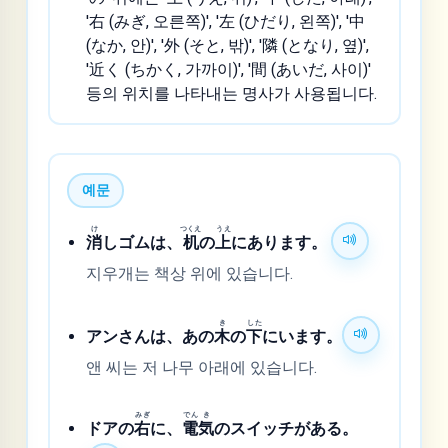
'右 (みぎ, 오른쪽)', '左 (ひだり, 왼쪽)', '中
(なか, 안)', '外 (そと, 밖)', '隣 (となり, 옆)',
'近く (ちかく, 가까이)', '間 (あいだ, 사이)'
등의 위치를 나타내는 명사가 사용됩니다.
예문
け
つくえ
うえ
消
しゴムは、
机
の
上
にあります。
지우개는 책상 위에 있습니다.
き
した
アンさんは、あの
木
の
下
にいます。
앤 씨는 저 나무 아래에 있습니다.
みぎ
でん
き
ドアの
右
に、
電
気
のスイッチがある。