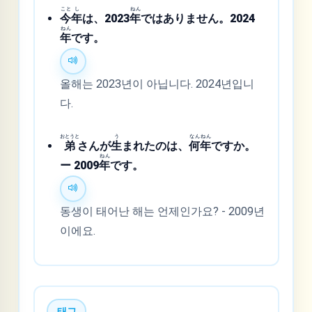
こと
し
ねん
今
年
は、2023
年
ではありません。2024
ねん
年
です。
올해는 2023년이 아닙니다. 2024년입니
다.
おとうと
う
なん
ねん
弟
さんが
生
まれたのは、
何
年
ですか。
ねん
ー 2009
年
です。
동생이 태어난 해는 언제인가요? - 2009년
이에요.
태그