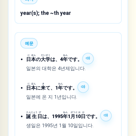
year(s); the ~th year
예문
に
ほん
だい
がく
ねん
日
本
の
大
学
は、4
年
です。
일본의 대학은 4년제입니다.
に
ほん
き
ねん
日
本
に
来
て、1
年
です。
일본에 온 지 1년입니다.
たん
じょう
び
ねん
がつ
と
お
か
誕
生
日
は、1995
年
1
月
1
0
日
です。
생일은 1995년 1월 10일입니다.