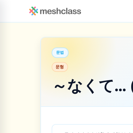
문법
문형
～なくて… 