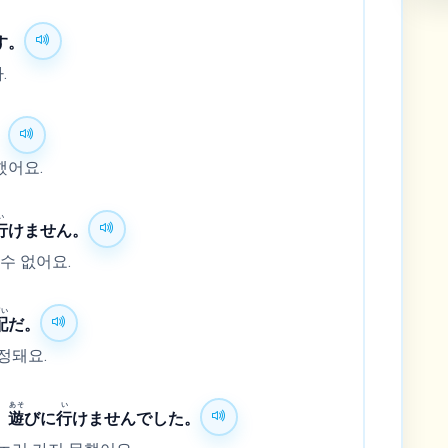
す。
.
。
했어요.
い
行
けません。
수 없어요.
ぱい
配
だ。
정돼요.
あそ
い
、
遊
びに
行
けませんでした。