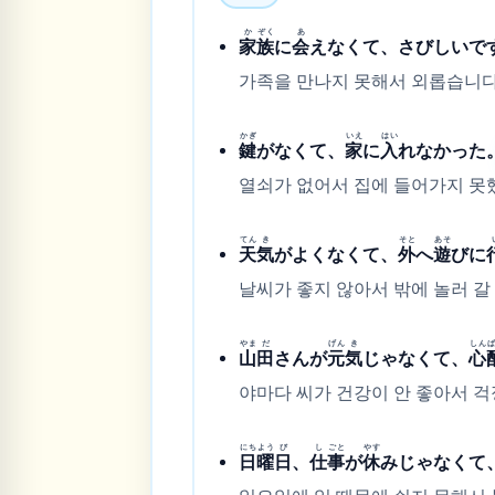
か
ぞく
あ
家
族
に
会
えなくて、さびしいで
가족을 만나지 못해서 외롭습니다
かぎ
いえ
はい
鍵
がなくて、
家
に
入
れなかった
열쇠가 없어서 집에 들어가지 못
てん
き
そと
あそ
天
気
がよくなくて、
外
へ
遊
びに
날씨가 좋지 않아서 밖에 놀러 갈 
やま
だ
げん
き
しん
山
田
さんが
元
気
じゃなくて、
心
야마다 씨가 건강이 안 좋아서 걱
にち
よう
び
し
ごと
やす
日
曜
日
、
仕
事
が
休
みじゃなくて