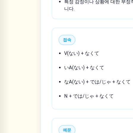
특정 감정이나 상황에 대한 부정
니다.
접속
V(ない) + なくて
いA(ない) + なくて
なA(ない) + では/じゃ + なくて
N + では/じゃ + なくて
예문