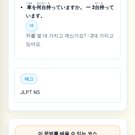
くるま
なん
だい
も
だい
も
車
を
何
台
持
っていますか。 ー 2
台
持
って
います。
차를 몇 대 가지고 계신가요? - 2대 가지고
있어요.
태그
JLPT N5
이 문법를 배울 수 있는 코스