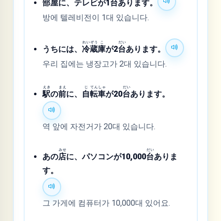
部
屋
に、テレビが1
台
あります。
방에 텔레비전이 1대 있습니다.
れい
ぞう
こ
だい
うちには、
冷
蔵
庫
が2
台
あります。
우리 집에는 냉장고가 2대 있습니다.
えき
まえ
じ
てん
しゃ
だい
駅
の
前
に、
自
転
車
が20
台
あります。
역 앞에 자전거가 20대 있습니다.
みせ
だい
あの
店
に、パソコンが10,000
台
ありま
す。
그 가게에 컴퓨터가 10,000대 있어요.