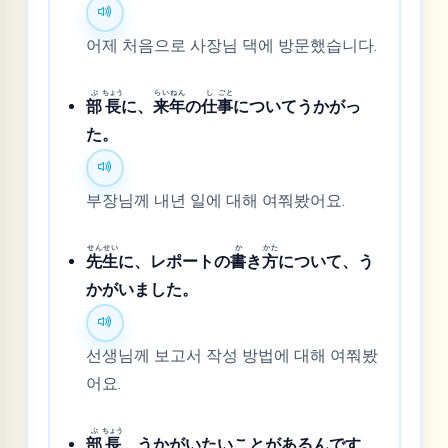
어제 처음으로 사장님 댁에 방문했습니다.
ぶ
ちょう
らい
ねん
し
ごと
部
長
に、
来
年
の
仕
事
についてうかがっ
た。
부장님께 내년 일에 대해 여쭤봤어요.
せん
せい
か
かた
先
生
に、レポートの
書
き
方
について、う
かがいました。
선생님께 보고서 작성 방법에 대해 여쭤봤
어요.
ぶ
ちょう
部
長
、うかがいたいことがあるんです