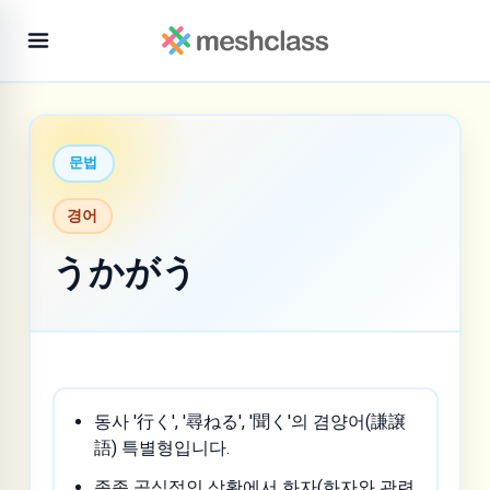
문법
경어
うかがう
동사 '行く', '尋ねる', '聞く'의 겸양어(謙譲
語) 특별형입니다.
종종 공식적인 상황에서 화자(화자와 관련