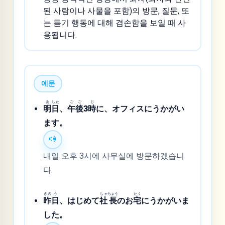
된 사람이나 사물을 포함)의 방문, 질문, 또
는 듣기 행동에 대해 겸손함을 보일 때 사
용됩니다.
예문
あ
した
ご
ご
じ
明
日
、
午
後
3
時
に、オフィスにうかがい
ます。
내일 오후 3시에 사무실에 방문하겠습니
다.
きの
う
しゃ
ちょう
たく
昨
日
、はじめて
社
長
のお
宅
にうかがいま
した。