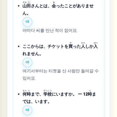
やま
だ
あ
山
田
さんとは、
会
ったことがありませ
ん。
야마다 씨를 만난 적이 없어요.
か
ひと
はい
ここからは、チケットを
買
った
人
しか
入
れません。
여기서부터는 티켓을 산 사람만 들어갈 수
있어요.
なん
じ
がっ
こう
じ
何
時
まで、
学
校
にいますか。 ー 12
時
ま
では、います。