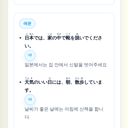
예문
に
ほん
いえ
なか
くつ
ぬ
日
本
では、
家
の
中
で
靴
を
脱
いでくださ
い。
일본에서는 집 안에서 신발을 벗어주세요.
てん
き
ひ
あさ
さん
ぽ
天
気
のいい
日
には、
朝
、
散
歩
していま
す。
날씨가 좋은 날에는 아침에 산책을 합니
다.