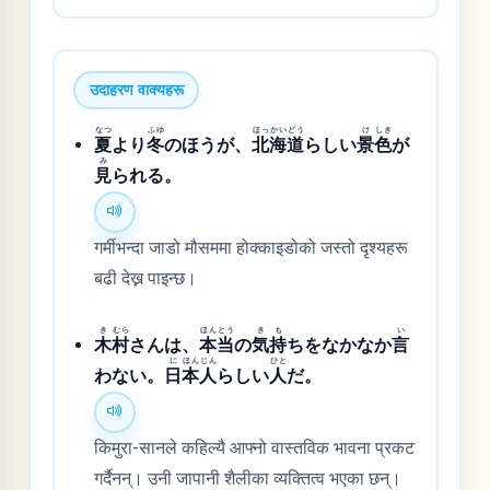
उदाहरण वाक्यहरू
なつ
ふゆ
ほっ
かい
どう
け
しき
夏
より
冬
のほうが、
北
海
道
らしい
景
色
が
み
見
られる。
गर्मीभन्दा जाडो मौसममा होक्काइडोको जस्तो दृश्यहरू
बढी देख्न पाइन्छ।
き
むら
ほん
とう
き
も
い
木
村
さんは、
本
当
の
気
持
ちをなかなか
言
に
ほん
じん
ひと
わない。
日
本
人
らしい
人
だ。
किमुरा-सानले कहिल्यै आफ्नो वास्तविक भावना प्रकट
गर्दैनन्। उनी जापानी शैलीका व्यक्तित्व भएका छन्।