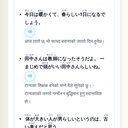
きょ
う
あたた
はる
にち
今
日
は
暖
かくて、
春
らしい1
日
になるで
しょう。
आज तातो छ, यो सायद बसन्तको जस्तो दिन हुनेछ।
た
なか
きょう
し
田
中
さんは
教
師
になったそうだよ。 ー
あたま
た
なか
まじめで
頭
がいい
田
中
さんらしいね。
टानाका शिक्षक बनेको भन्ने मैले सुनेको छु। -
टानाकाको जस्तो गम्भीर र बुद्धिमान हुनु स्वाभाविक
हो।
からだ
おお
ひと
おとこ
ふる
体
が
大
きい
人
が
男
らしいというのは、
古
かんが
おも
い
考
えだと
思
う。