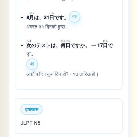
がつ
にち
8
月
は、31
日
です。
अगस्त ३१ दिनको हुन्छ।
つぎ
なん
にち
にち
次
のテストは、
何
日
ですか。 ー 17
日
で
す。
अर्को परीक्षा कुन दिन हो? - १७ तारिख हो।
ट्यागहरू
JLPT N5