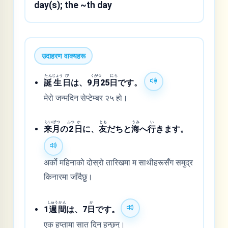
day(s); the ~th day
उदाहरण वाक्यहरू
たん
じょう
び
くがつ
にち
誕
生
日
は、9
月
25
日
です。
मेरो जन्मदिन सेप्टेम्बर २५ हो।
らい
げつ
ふつ
か
とも
うみ
い
来
月
の
2
日
に、
友
だちと
海
へ
行
きます。
अर्को महिनाको दोस्रो तारिखमा म साथीहरूसँग समुद्र
किनारमा जाँदैछु।
しゅう
かん
か
1
週
間
は、7
日
です。
एक हप्तामा सात दिन हुन्छन्।