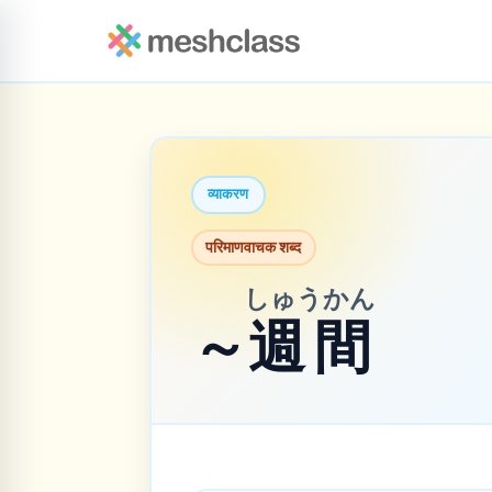
व्याकरण
परिमाणवाचक शब्द
しゅうかん
～
週間