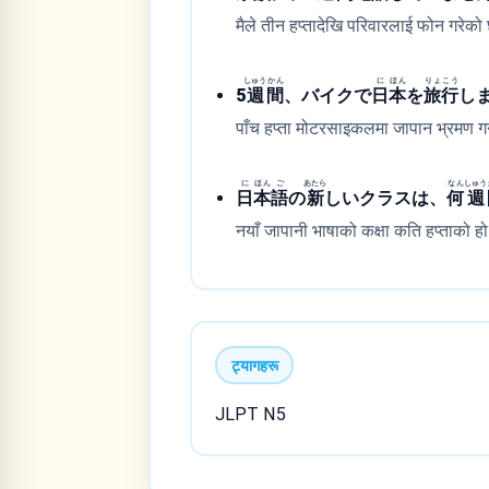
मैले तीन हप्तादेखि परिवारलाई फोन गरेको
しゅう
かん
に
ほん
りょ
こう
5
週
間
、バイクで
日
本
を
旅
行
し
पाँच हप्ता मोटरसाइकलमा जापान भ्रमण गर्
に
ほん
ご
あたら
なん
しゅう
日
本
語
の
新
しいクラスは、
何
週
नयाँ जापानी भाषाको कक्षा कति हप्ताको ह
ट्यागहरू
JLPT N5