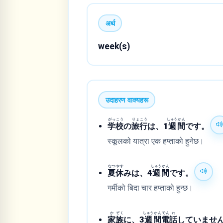
अर्थ
week(s)
उदाहरण वाक्यहरू
がっ
こう
りょ
こう
しゅう
かん
学
校
の
旅
行
は、1
週
間
です。
स्कूलको यात्रा एक हप्ताको हुनेछ।
なつ
やす
しゅう
かん
夏
休
みは、4
週
間
です。
गर्मीको बिदा चार हप्ताको हुन्छ।
か
ぞく
しゅう
かん
でん
わ
家
族
に、3
週
間
電
話
していませ