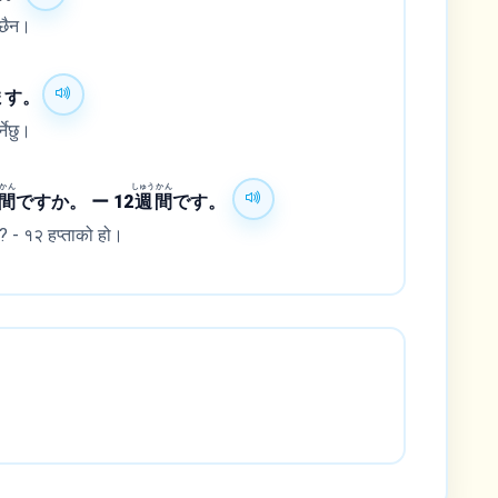
 छैन।
ます。
नेछु।
かん
しゅう
かん
間
ですか。 ー 12
週
間
です。
ो? - १२ हप्ताको हो।