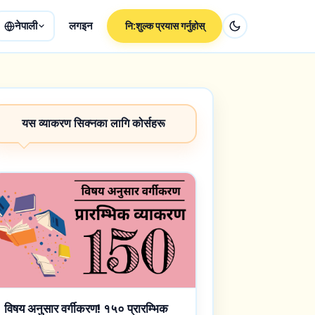
नेपाली
लगइन
नि:शुल्क प्रयास गर्नुहोस्
यस व्याकरण सिक्नका लागि कोर्सहरू
विषय अनुसार वर्गीकरण! १५० प्रारम्भिक