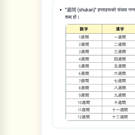
"週間 (shukan)" हप्ताहरूको संख्या गन्न र
शब्द हो।