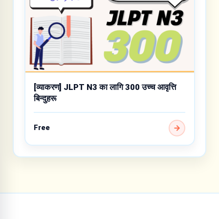
[व्याकरण] JLPT N3 का लागि 300 उच्च आवृत्ति
बिन्दुहरू
Free