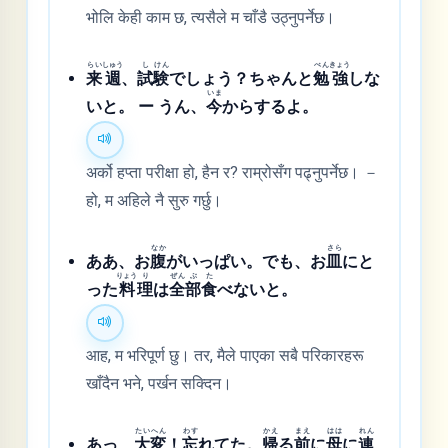
भोलि केही काम छ, त्यसैले म चाँडै उठ्नुपर्नेछ।
らい
しゅう
し
けん
べん
きょう
来
週
、
試
験
でしょう？ちゃんと
勉
強
しな
いま
いと。 ー うん、
今
からするよ。
अर्को हप्ता परीक्षा हो, हैन र? राम्रोसँग पढ्नुपर्नेछ। －
हो, म अहिले नै सुरु गर्छु।
なか
さら
ああ、お
腹
がいっぱい。でも、お
皿
にと
りょう
り
ぜん
ぶ
た
った
料
理
は
全
部
食
べないと。
आह, म भरिपूर्ण छु। तर, मैले पाएका सबै परिकारहरू
खाँदैन भने, पर्खन सक्दिन।
たい
へん
わす
かえ
まえ
はは
れん
あっ、
大
変
！
忘
れてた。
帰
る
前
に
母
に
連