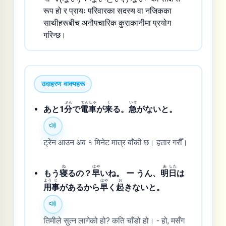
रूप हो र प्रायः परिवारका सदस्य वा नजिकका
साथीहरूबीच अनौपचारिक कुराकानीमा प्रयोग
गरिन्छ।
उदाहरण वाक्यहरू
ぷん
でん
しゃ
く
いそ
あと1
分
で
電
車
が
来
る。
急
がないと。
ट्रेन आउन अब १ मिनेट मात्र बाँकी छ। हतार गरौँ।
ね
はや
あ
した
もう
寝
るの？
早
いね。 ー うん、
明
日
は
よう
じ
はや
お
用
事
があるから
早
く
起
きないと。
तिमीले सुत्न लागेको हो? कति चाँडो हो। - हो, मसँग