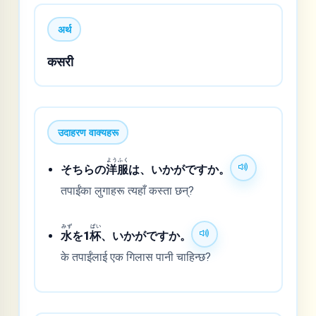
अर्थ
कसरी
उदाहरण वाक्यहरू
よう
ふく
そちらの
洋
服
は、いかがですか。
तपाईंका लुगाहरू त्यहाँ कस्ता छन्?
みず
ぱい
水
を1
杯
、いかがですか。
के तपाईंलाई एक गिलास पानी चाहिन्छ?