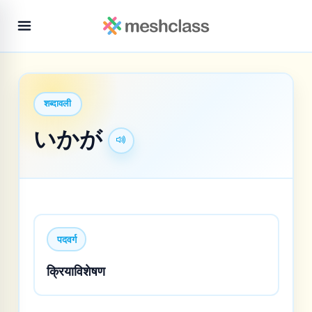
शब्दावली
いかが
पदवर्ग
क्रियाविशेषण