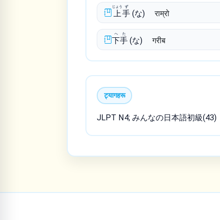
じょう
ず
上
手
(な)
राम्रो
へ
た
下
手
(な)
गरीब
ट्यागहरू
JLPT N4; みんなの日本語初級(43)