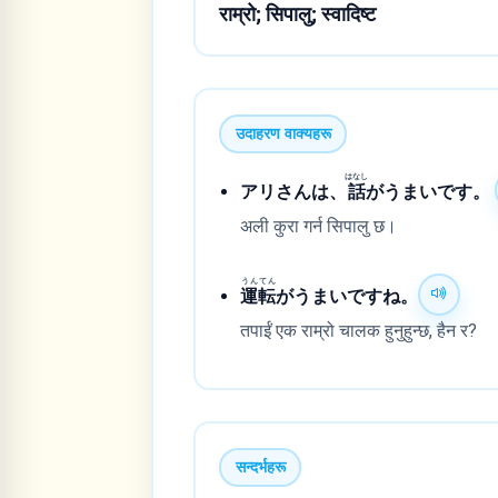
राम्रो; सिपालु; स्वादिष्ट
उदाहरण वाक्यहरू
はなし
アリさんは、
話
がうまいです。
अली कुरा गर्न सिपालु छ।
うん
てん
運
転
がうまいですね。
तपाईं एक राम्रो चालक हुनुहुन्छ, हैन र?
सन्दर्भहरू