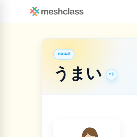
शब्दावली
うまい