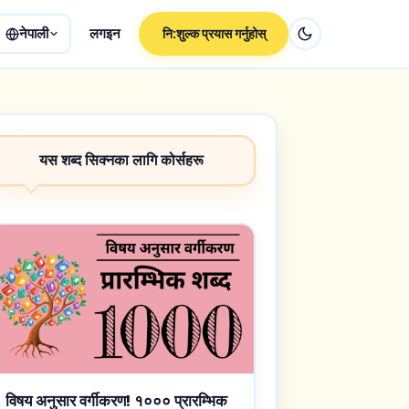
नेपाली
लगइन
नि:शुल्क प्रयास गर्नुहोस्
यस शब्द सिक्नका लागि कोर्सहरू
विषय अनुसार वर्गीकरण! १००० प्रारम्भिक