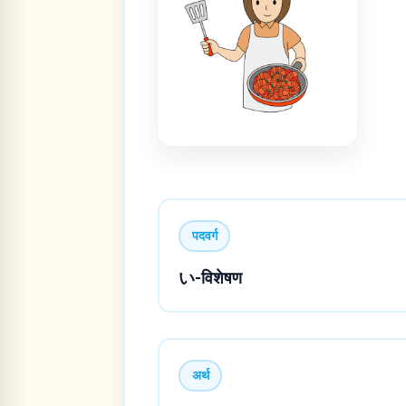
पदवर्ग
い-विशेषण
अर्थ