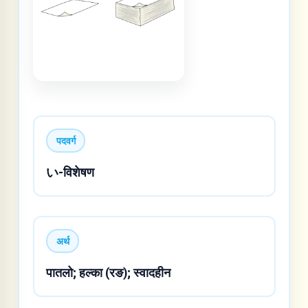
पदवर्ग
い-विशेषण
अर्थ
पातलो; हल्का (रङ); स्वादहीन