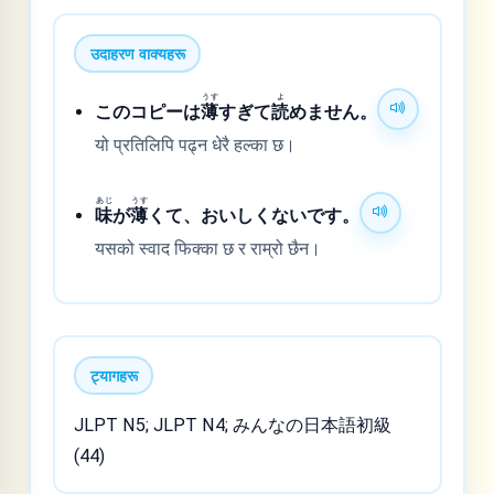
उदाहरण वाक्यहरू
うす
よ
このコピーは
薄
すぎて
読
めません。
यो प्रतिलिपि पढ्न धेरै हल्का छ।
あじ
うす
味
が
薄
くて、おいしくないです。
यसको स्वाद फिक्का छ र राम्रो छैन।
ट्यागहरू
JLPT N5; JLPT N4; みんなの日本語初級
(44)