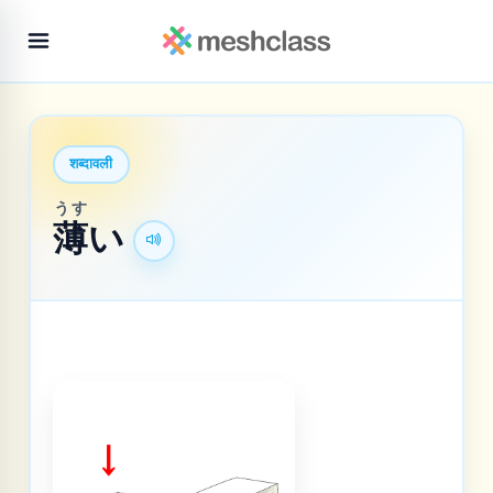
शब्दावली
うす
薄
い