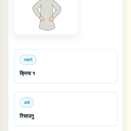
पदवर्ग
क्रिया १
अर्थ
रिसाउनु