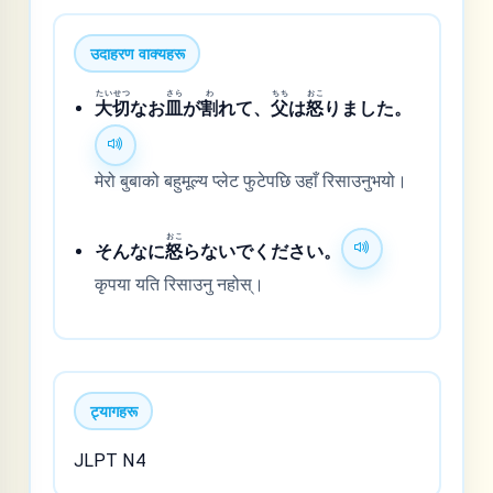
उदाहरण वाक्यहरू
たい
せつ
さら
わ
ちち
おこ
大
切
なお
皿
が
割
れて、
父
は
怒
りました。
मेरो बुबाको बहुमूल्य प्लेट फुटेपछि उहाँ रिसाउनुभयो।
おこ
そんなに
怒
らないでください。
कृपया यति रिसाउनु नहोस्।
ट्यागहरू
JLPT N4