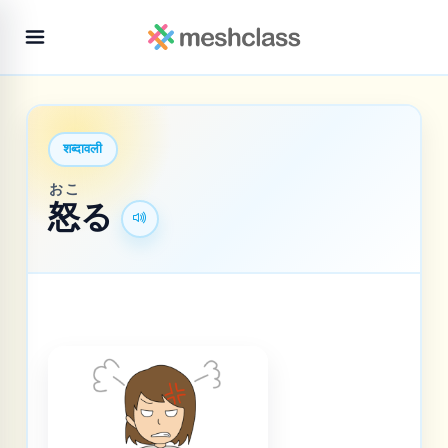
शब्दावली
おこ
怒
る