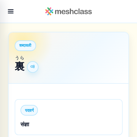
शब्दावली
うら
裏
पदवर्ग
संज्ञा