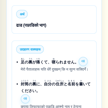
अर्थ
ढाड (पछाडिको भाग)
उदाहरण वाक्यहरू
あし
うら
いた
ね
足
の
裏
が
痛
くて、
寝
られません。
मेरो पैतालाहरू यति धेरै दुख्छन् कि म सुत्न सक्दिनँ।
ふうとう
うら
じぶん
じゅうしょ
なまえ
か
封筒
の
裏
に、
自分
の
住所
と
名前
を
書
いて
ください。
कृपया लिफाफाको पछाडि आफ्नो नाम र ठेगाना