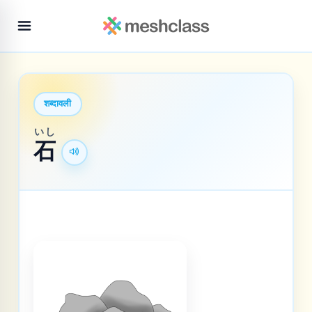
शब्दावली
いし
石