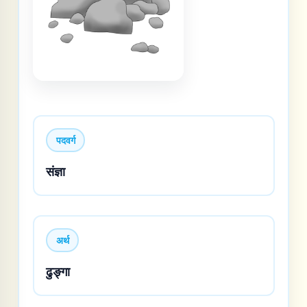
पदवर्ग
संज्ञा
अर्थ
ढुङ्गा