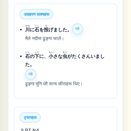
उदाहरण वाक्यहरू
かわ
いし
な
川
に
石
を
投
げました。
मैले नदीमा ढुङ्गा फालें।
いし
した
ちい
むし
石
の
下
に、
小
さな
虫
がたくさんいまし
た。
ढुङ्गा मुनि धेरै साना कीराहरू थिए।
ट्यागहरू
JLPT N4