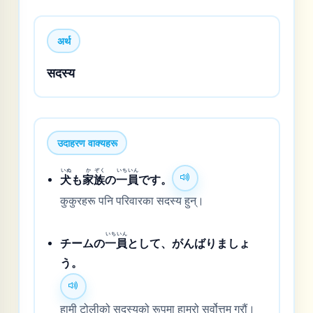
अर्थ
सदस्य
उदाहरण वाक्यहरू
いぬ
か
ぞく
いち
いん
犬
も
家
族
の
一
員
です。
कुकुरहरू पनि परिवारका सदस्य हुन्।
いち
いん
チームの
一
員
として、がんばりましょ
う。
हामी टोलीको सदस्यको रूपमा हाम्रो सर्वोत्तम गरौं।