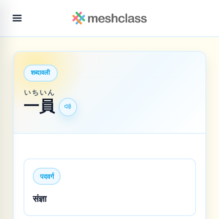
शब्दावली
いち
いん
一
員
पदवर्ग
संज्ञा