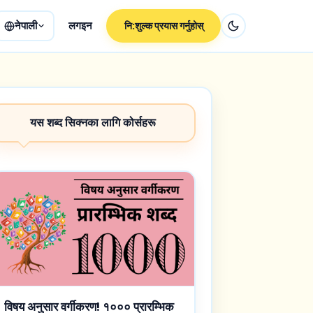
नेपाली
लगइन
नि:शुल्क प्रयास गर्नुहोस्
यस शब्द सिक्नका लागि कोर्सहरू
विषय अनुसार वर्गीकरण! १००० प्रारम्भिक