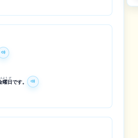
।
きん
よう
び
金
曜
日
です。