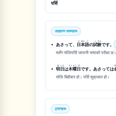
पर्सि
उदाहरण वाक्यहरू
に
ほん
ご
し
けん
あさって、
日
本
語
の
試
験
です。
मसँग भोलिपर्सि जापानी भाषाको परीक्षा छ
あ
した
もく
よう
び
明
日
は
木
曜
日
です。あさっては
भोलि बिहीबार हो। पर्सि शुक्रबार हो।
ट्यागहरू