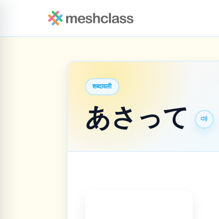
शब्दावली
あさって